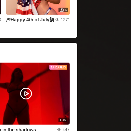
6
🎆Happy 4th of July🗽
0
1271
ZA DARMO
1:46
 in the shadows
447