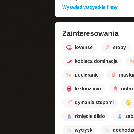
Wyświetl wszystkie filmy
Zainteresowania
lovense
stopy
kobieca dominacja
pocieranie
mastu
krztuszenie
ostre
dymanie stopami
rżnięcie dildo
zab
wytrysk
dochodz