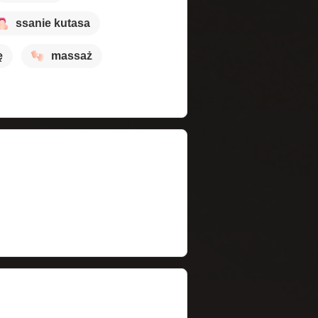
ssanie kutasa
ę
massaż