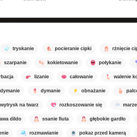
tryskanie
pocieranie cipki
rżnięcie ci
szarpanie
kokietowanie
połykanie
rbacja
lizanie
całowanie
walenie k
 dymanie
dymanie
obnażanie
palc
wytrysk na twarz
rozkoszowanie się
marze
awa dildo
ssanie fiuta
głębokie gardło
enie
rozmawianie
pokaz przed kamerą