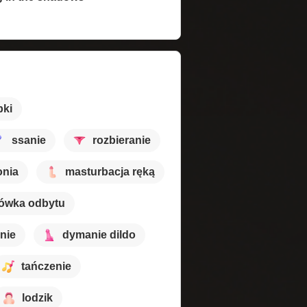
pki
ssanie
rozbieranie
onia
masturbacja ręką
ówka odbytu
nie
dymanie dildo
tańczenie
lodzik