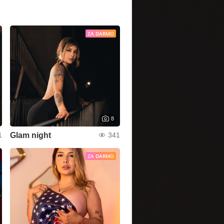
ZA DARMO
8
Glam night
1
341
ZA DARMO