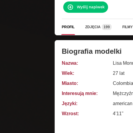
Wyślij napiwek
PROFIL
ZDJĘCIA
199
FILMY
Biografia modelki
Nazwa:
Lisa Mon
Wiek:
27 lat
Miasto:
Colombia
Interesują mnie:
Mężczyźni
Języki:
american
Wzrost:
4'11"