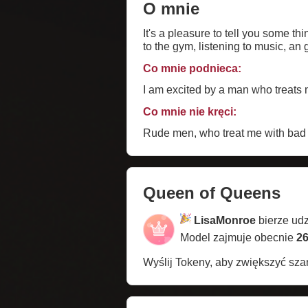
O mnie
It's a pleasure to tell you some things about me. I start with considering myse
to the gym, listening to music, an g
Co mnie podnieca:
I am excited by a man who treats
Co mnie nie kręci:
Rude men, who treat me with bad 
Queen of Queens
LisaMonroe
bierze ud
Model zajmuje obecnie
26
Wyślij Tokeny, aby zwiększyć sz