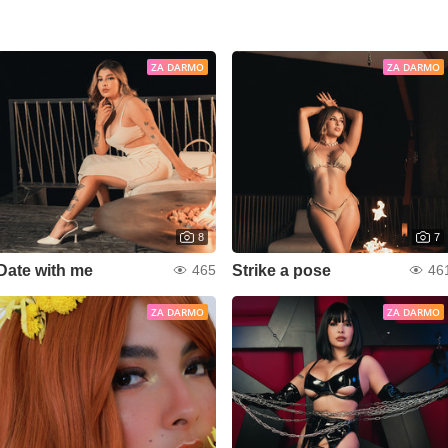
ZA DARMO
ZA DARMO
8
7
Date with me
Strike a pose
465
46
ZA DARMO
ZA DARMO