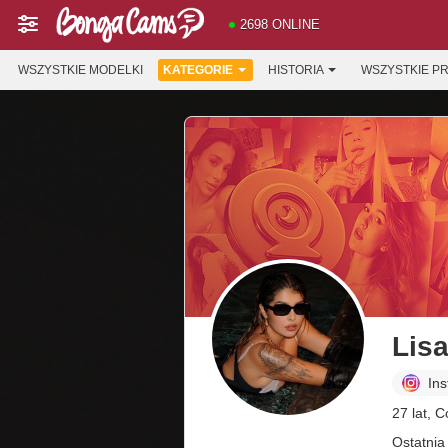
2698 ONLINE
WSZYSTKIE MODELKI
KATEGORIE
HISTORIA
WSZYSTKIE P
Lis
In
27 lat, 
Ostatnia