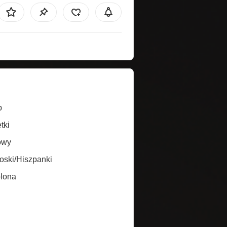
b
tki
owy
oski/Hiszpanki
lona