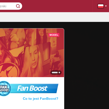
Fan Boost
Co to jest FanBoost?