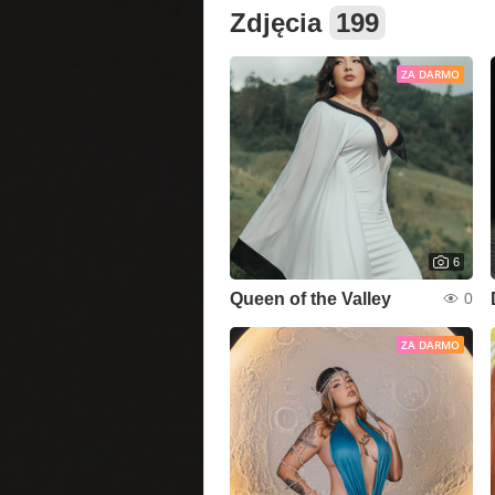
Zdjęcia
199
ZA DARMO
6
Queen of the Valley
0
ZA DARMO