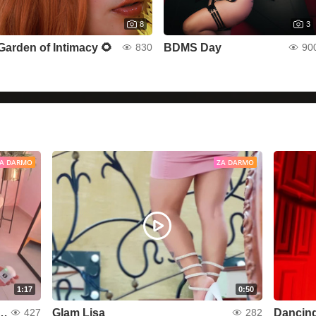
8
3
Garden of Intimacy 🌻
BDMS Day
830
90
A DARMO
ZA DARMO
1:17
0:50
know each other a little better
Glam Lisa
Dancing
427
282