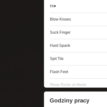
Hi♥
Blow Kisses
Suck Finger
Hard Spank
Spit Tits
Flash Feet
Show Socks or Heels
Godziny pracy