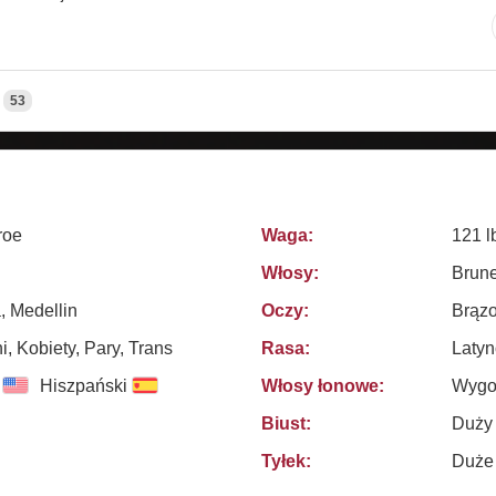
53
roe
Waga:
121 l
Włosy:
Brune
, Medellin
Oczy:
Brąz
, Kobiety, Pary, Trans
Rasa:
Latyn
Hiszpański
Włosy łonowe:
Wygo
Biust:
Duży
Tyłek:
Duże