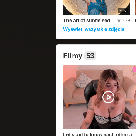
6
The art of subtle seduction
479
Wyświetl wszystkie zdjęcia
Filmy
53
Z
Let's get to 