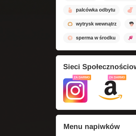
palcówka odbytu
wytrysk wewnątrz
sperma w środku
Sieci Społecznościo
ZA DARMO
ZA DARMO
Menu napiwków