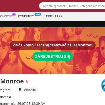
ROMOCJE
KONKURSY
LEDITUT APP
Załóż konto i zacznij czatować z
LisaMonroe!
ZAREJESTRUJ SIĘ
aMonroe
stagram
Website
Colombia
 transmisja: 26.07.26 12:39 AM