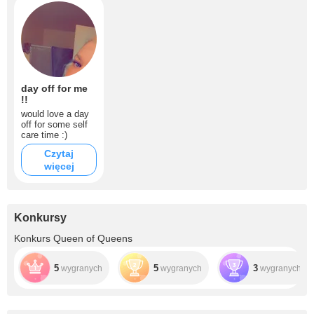
day off for me
!!
would love a day
off for some self
care time :)
Czytaj
więcej
Konkursy
Konkurs Queen of Queens
5
5
3
wygranych
wygranych
wygranych