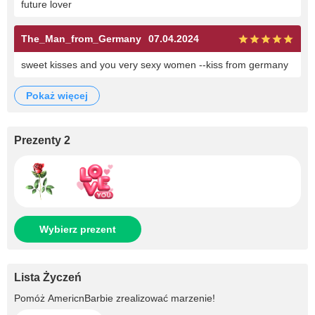
future lover
The_Man_from_Germany
07.04.2024
sweet kisses and you very sexy women --kiss from germany
pokaż więcej
Prezenty 2
Wybierz prezent
Lista Życzeń
Pomóż
AmericnBarbie
zrealizować marzenie!