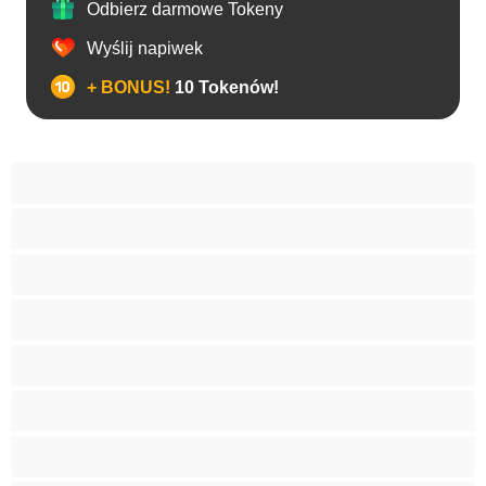
Odbierz darmowe Tokeny
Wyślij napiwek
+ BONUS!
10 Tokenów!
Analny
Arabki
Azjatycka
Babcie
Białe Dziewczyny
Blondynki
Bondage