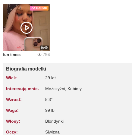
ZA DARMO
0:49
794
fun times
Biografia modelki
Wiek:
29 lat
Interesują mnie:
Mężczyźni, Kobiety
Wzrost:
5'3"
Waga:
99 lb
Włosy:
Blondynki
Oczy:
Siwizna