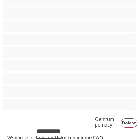
Umięśnione
Wielkie Cyce
Wielkie Piersi
Wytrysk kobiecy
XXL
Zabawki
Średnie cyce
Żony
Centrum
Dołącz
pomocy
Wsparcie techniczne
Usługi concierge
FAQ