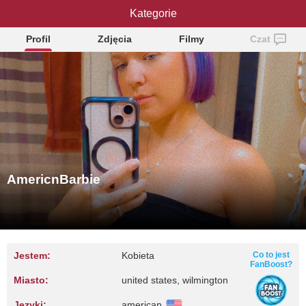
AmericnBarbie
Kategorie
Profil
Zdjęcia
Filmy
Czat
AmericnBarbie
Jestem:
Kobieta
Co to jest
FanBoost?
Miasto:
united states, wilmington
Języki:
american