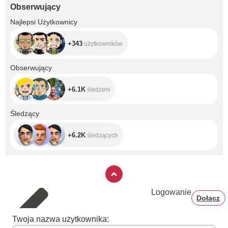
Obserwujący
+343
Najlepsi Użytkownicy
+343
użytkowników
+6.1K
Obserwujący
+6.1K
śledzeni
+6.2K
Śledzący
+6.2K
śledzących
Logowanie
Dołącz
Twoja nazwa użytkownika: