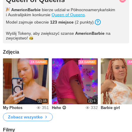
AmericnBarbie
bierze udział w Północnoamerykańskim
i Australijskim konkursie
Queen of Queens
.
Model zajmuje obecnie
123 miejsce
(2 punkty).
Wyślij Tokeny, aby zwiększyć szanse
AmericnBarbie
na
zwycięstwo!
Zdjęcia
ZA DARMO
ZA DARMO
Z
15
6
351
332
My Photos
Hehe 😉
Barbie girl
Zobacz wszystko
Filmy