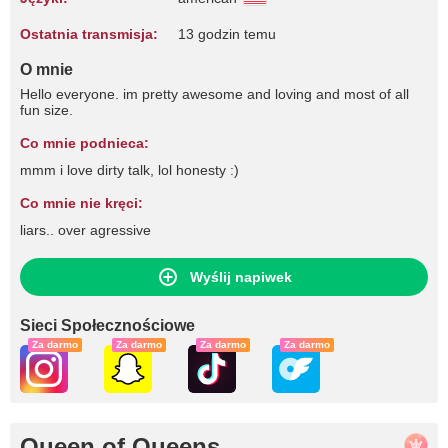
Ostatnia transmisja:
13 godzin temu
O mnie
Hello everyone. im pretty awesome and loving and most of all
fun size.
Co mnie podnieca:
mmm i love dirty talk, lol honesty :)
Co mnie nie kręci:
liars.. over agressive
Wyślij napiwek
Sieci Społecznościowe
Za darmo
Za darmo
Za darmo
Za darmo
Queen of Queens