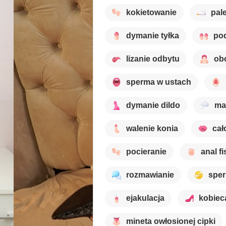
kokietowanie
pal
dymanie tyłka
po
lizanie odbytu
ob
sperma w ustach
dymanie dildo
ma
walenie konia
cał
pocieranie
anal fi
rozmawianie
sper
ejakulacja
kobiec
mineta owłosionej cipki