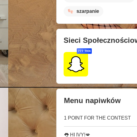
szarpanie
Sieci Społecznościo
777 TKN
Menu napiwków
1 POINT FOR THE CONTEST
👅 HI IVY!💋