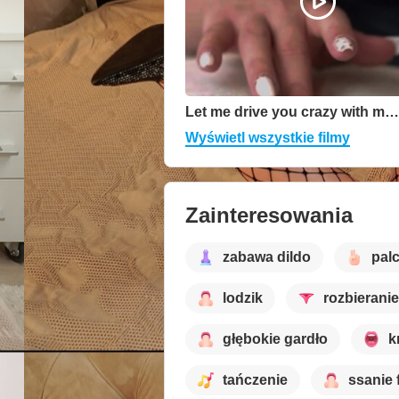
Let me drive you crazy with my body
Wyświetl wszystkie filmy
Zainteresowania
zabawa dildo
pal
lodzik
rozbieranie
głębokie gardło
k
tańczenie
ssanie 