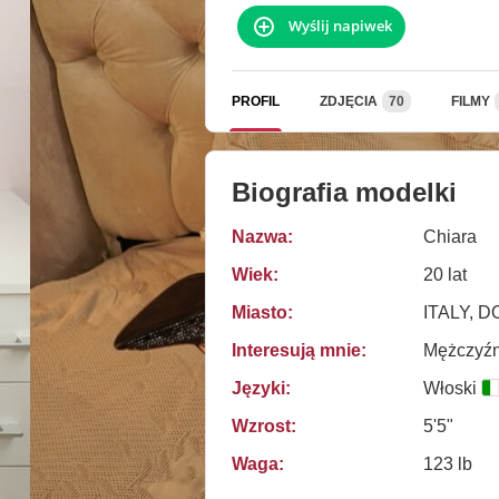
Wyślij napiwek
PROFIL
ZDJĘCIA
70
FILMY
Biografia modelki
Nazwa:
Chiara
Wiek:
20 lat
Miasto:
ITALY, 
Interesują mnie:
Mężczyźni
Języki:
Włoski
Wzrost:
5'5"
Waga:
123 lb