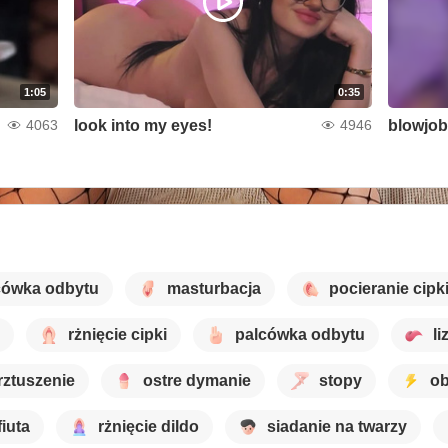
1:05
0:35
look into my eyes!
blowjob
4063
4946
cówka odbytu
masturbacja
pocieranie cipk
rżnięcie cipki
palcówka odbytu
li
rztuszenie
ostre dymanie
stopy
ob
fiuta
rżnięcie dildo
siadanie na twarzy