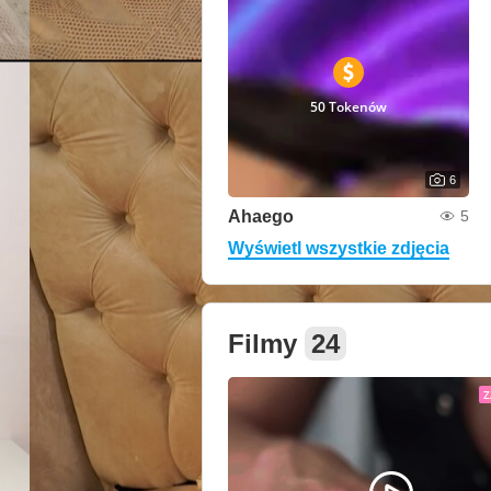
50 Tokenów
6
Ahaego
5
Wyświetl wszystkie zdjęcia
Filmy
24
Z