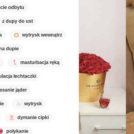
ęcie odbytu
z dupy do ust
a
wytrysk wewnątrz
na dupie
masturbacja ręką
lacja łechtaczki
ssanie jąder
ie
wytrysk
dymanie cipki
połykanie