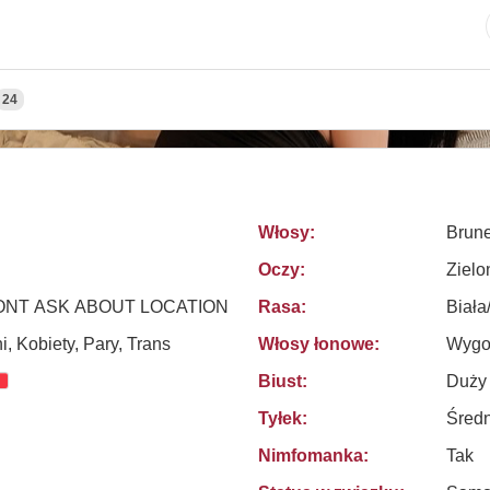
24
Włosy:
Brune
Oczy:
Zielo
DONT ASK ABOUT LOCATION
Rasa:
Biała
, Kobiety, Pary, Trans
Włosy łonowe:
Wygo
Biust:
Duży
Tyłek:
Średn
Nimfomanka:
Tak