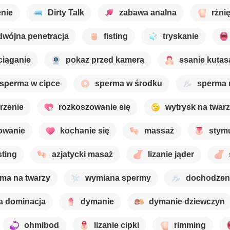
enie
Dirty Talk
zabawa analna
rżni
dwójna penetracja
fisting
tryskanie
ciąganie
pokaz przed kamerą
ssanie kutas
sperma w cipce
sperma w środku
sperma 
rzenie
rozkoszowanie się
wytrysk na twarz
owanie
kochanie się
massaż
stymu
sting
azjatycki masaż
lizanie jąder
ma na twarzy
wymiana spermy
dochodzen
a dominacja
dymanie
dymanie dziewczyn
ohmibod
lizanie cipki
rimming