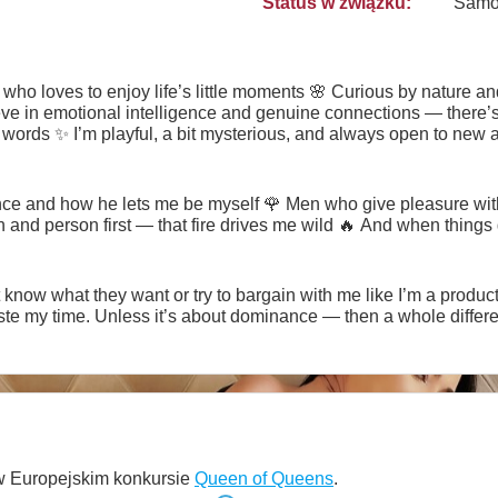
Status w związku:
Samo
l who loves to enjoy life’s little moments 🌸 Curious by nature a
eve in emotional intelligence and genuine connections — there’
ords ✨ I’m playful, a bit mysterious, and always open to new a
here this journey might lead? 😉 And yes, while I’m here to hav
ht and the good times flowing first. 🎉
nce and how he lets me be myself 🌹 Men who give pleasure with 
d person first — that fire drives me wild 🔥 And when things g
now what they want or try to bargain with me like I’m a product. 
ste my time. Unless it’s about dominance — then a whole differ
 w Europejskim konkursie
Queen of Queens
.