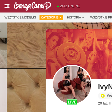
2472 ONLINE
WSZYSTKIE MODELKI
KATEGORIE
HISTORIA
WSZYSTKIE P
IvyN
Sn
20 lat, I