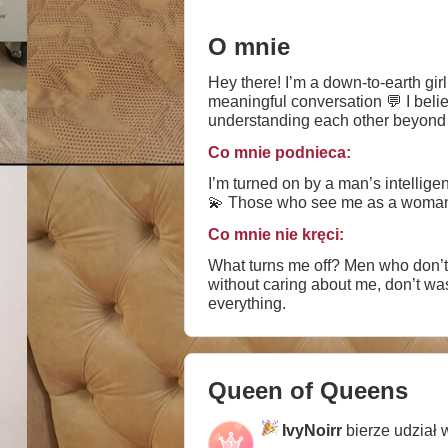
O mnie
Hey there! I’m a down-to-earth gir
meaningful conversation 💬 I beli
understanding each other beyond w
you’re worth my time, who knows w
Co mnie podnieca:
working — but let keep the vibe lig
I’m turned on by a man’s intellige
💫 Those who see me as a woman an
Co mnie nie kręci:
What turns me off? Men who don’t k
without caring about me, don’t wa
everything.
Queen of Queens
IvyNoirr
bierze udział