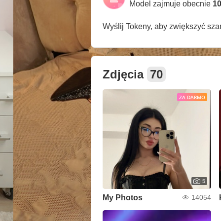
Model zajmuje obecnie
10
Wyślij Tokeny, aby zwiększyć sz
Zdjęcia
70
ZA DARMO
5
My Photos
14054