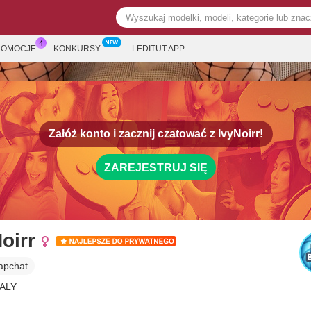
ROMOCJE
KONKURSY
LEDITUT APP
Załóż konto i zacznij czatować z
IvyNoirr!
ZAREJESTRUJ SIĘ
oirr
apchat
TALY