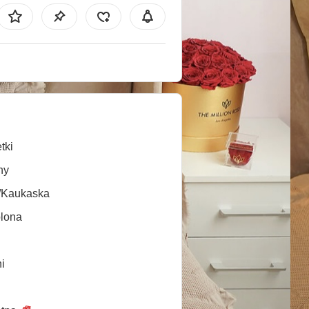
tki
ny
/Kaukaska
lona
i