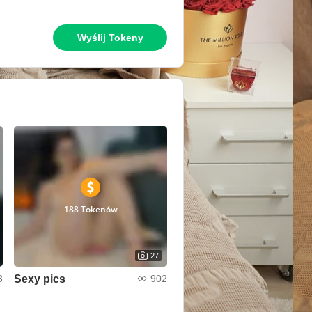
Wyślij Tokeny
188 Tokenów
27
Sexy pics
3
902