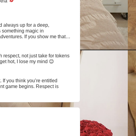
tna
nd always up for a deep,
s something magic in
dventures. If you show me that
e fun and connect, I’m also
respect, not just take for tokens
et hot, I lose my mind 😉
If you think you’re entitled
ent game begins. Respect is