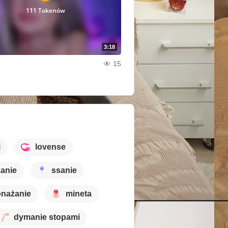
111 Tokenów
3:18
15
i
lovense
zanie
ssanie
nażanie
mineta
dymanie stopami