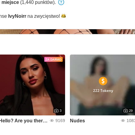
 miejsce
(1,440 punktów).
anse
IvyNoirr
na
zwycięstwo!
ZA DARMO
222 Tokeny
3
29
Hello? Are you there love?
Nudes
9169
108